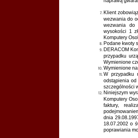
naprawą gwaran
Klient zobowiąz
wezwania do od
wezwania do 
wysokości 1 z
Komputery Osob
Podane kwoty s
DERACOM Kompu
przypadku urzą
Wymienione czę
Wymienione na 
W przypadku 
odstąpienia od
szczególności 
Niniejszym wy
Komputery Osob
faktury, real
podejmowaniem
dnia 29.08.199
18.07.2002 o ś
poprawiania m