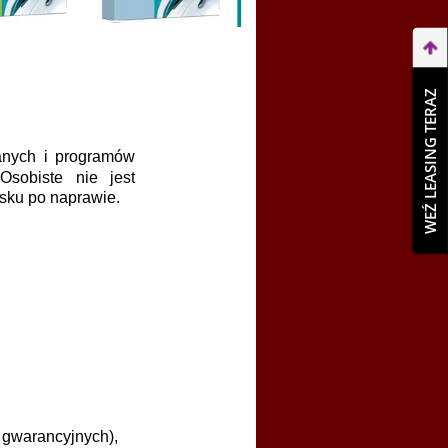
WEŹ LEASING TERAZ
anych i programów
sobiste nie jest
ysku po naprawie.
 gwarancyjnych),