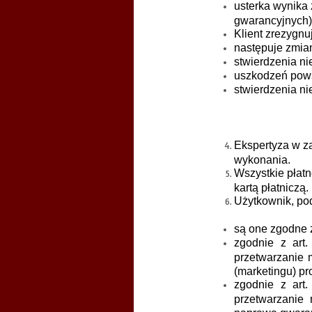
usterka wynika
gwarancyjnych
Klient zrezygn
następuje zmian
stwierdzenia ni
uszkodzeń pows
stwierdzenia ni
Ekspertyza w z
wykonania.
Wszystkie płatn
kartą płatniczą.
Użytkownik, po
są one zgodne 
zgodnie z art
przetwarzanie
(marketingu) pro
zgodnie z art
przetwarzanie