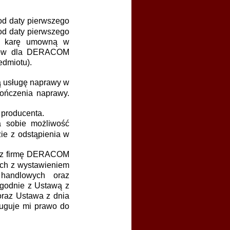
 od daty pierwszego
od daty pierwszego
e karę umowną w
ztów dla DERACOM
edmiotu).
 usługę naprawy w
kończenia naprawy.
 producenta.
 sobie możliwość
zie z odstąpienia w
zez firmę DERACOM
ych z wystawieniem
i handlowych oraz
godnie z Ustawą z
oraz Ustawa z dnia
ługuje mi prawo do