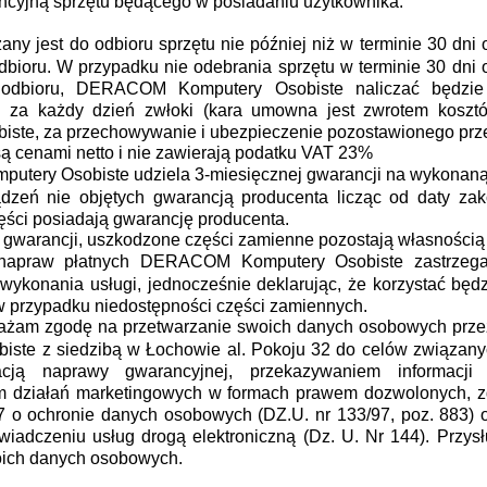
cyjną sprzętu będącego w posiadaniu użytkownika.
any jest do odbioru sprzętu nie później niż w terminie 30 dni
bioru. W przypadku nie odebrania sprzętu w terminie 30 dni 
odbioru, DERACOM Komputery Osobiste naliczać będzi
ł za każdy dzień zwłoki (kara umowna jest zwrotem kos
iste, za przechowywanie i ubezpieczenie pozostawionego prz
ą cenami netto i nie zawierają podatku VAT 23%
tery Osobiste udziela 3-miesięcznej gwarancji na wykonaną
dzeń nie objętych gwarancją producenta licząc od daty za
ści posiadają gwarancję producenta.
gwarancji, uszkodzone części zamienne pozostają własnością
napraw płatnych DERACOM Komputery Osobiste zastrzega
 wykonania usługi, jednocześnie deklarując, że korzystać będ
w przypadku niedostępności części zamiennych.
rażam zgodę na przetwarzanie swoich danych osobowych pr
iste z siedzibą w Łochowie al. Pokoju 32 do celów związan
izacją naprawy gwarancyjnej, przekazywaniem informacj
 działań marketingowych w formach prawem dozwolonych, z
7 o ochronie danych osobowych (DZ.U. nr 133/97, poz. 883) 
wiadczeniu usług drogą elektroniczną (Dz. U. Nr 144). Przys
oich danych osobowych.