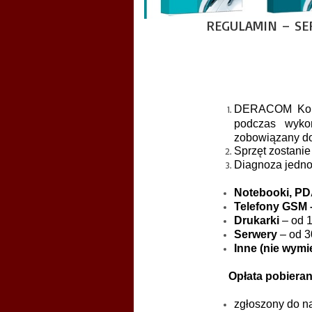
REGULAMIN – SE
DERACOM Kompu
podczas wyko
zobowiązany do 
Sprzęt zostanie
Diagnoza jednos
Notebooki, P
Telefony GSM 
Drukarki
– od 
Serwery
– od 3
Inne (nie wymi
Opłata pobierana 
zgłoszony do n