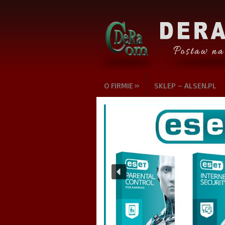
»
O FIRMIE
SKLEP – ALSEN.PL