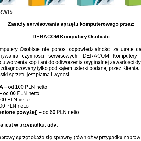
RWIS
Zasady serwisowania sprzętu komputerowego przez:
DERACOM Komputery Osobiste
tery Osobiste nie ponosi odpowiedzialności za utratę d
nywania czynności serwisowych. DERACOM Komputery O
utworzenia kopii ani do odtworzenia oryginalnej zawartości d
 zdiagnozowany tylko pod kątem usterki podanej przez Klienta.
tki sprzętu jest płatna i wynosi:
DA
– od 100 PLN netto
–
od 80 PLN netto
100 PLN netto
00 PLN netto
enione powyżej) –
od 60 PLN netto
jest w przypadku, gdy:
aprawy sprzęt okaże się sprawny (również w przypadku napraw