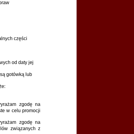
apraw
alnych części
wych od daty jej
 są gotówką lub
że:
 wyrażam zgodę na
e w celu promocji
 wyrażam zgodę na
elów związanych z