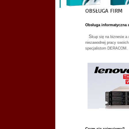
OBSŁUGA FIRM
Obsługa informatyczna d
S
kup się na biznesie a 
niezawodnej pracy swoich 
specjalistom DERACOM.
Czym się zajmujemy?