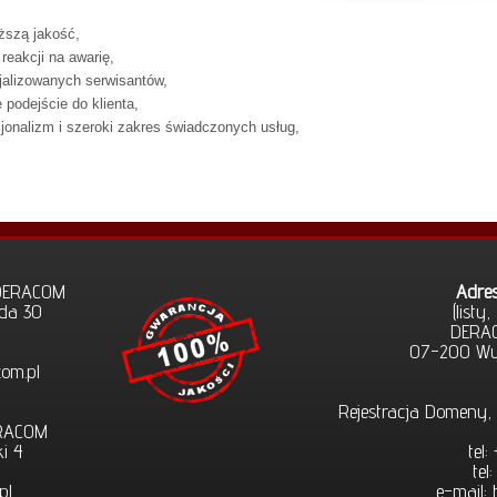
ższą jakość,
eakcji na awarię,
alizowanych serwisantów,
podejście do klienta,
jonalizm i szeroki zakres świadczonych usług,
 DERACOM
Adres
ada 30
(listy
DERAC
07-200 Wys
com.pl
Rejestracja Domeny
ERACOM
ki 4
tel
tel
pl
e-mail: 