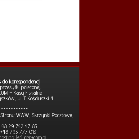
 do korespondencji
, przesyłki polecone):
OM – Kasy Fiskalne
zków, ul. T. Kościuszki 4
***********
, Strony WWW, Skrzynki Pocztowe,
: +48 29 742 47 85
: +48 793 777 013
hosting (at) deracom.pl