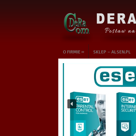
»
O FIRMIE
SKLEP – ALSEN.PL