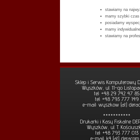
stawiamy na najwy
mamy szybki czas r
posiadamy wyspecj
mamy indywidualne 
stawiamy na profes
Sklep i Serwis Komputerowy
Wyszków, ul. 11-go Listop
tel: +48 29 742 47 85
tel: +48 793 777 149
e-mail: wyszkow (at) dera
***********
Drukarki i Kasy Fiskalne D
Wyszków, ul. T. Kościusz
tel: +48 793 777 013
e-mail: k4 (at) deracom.