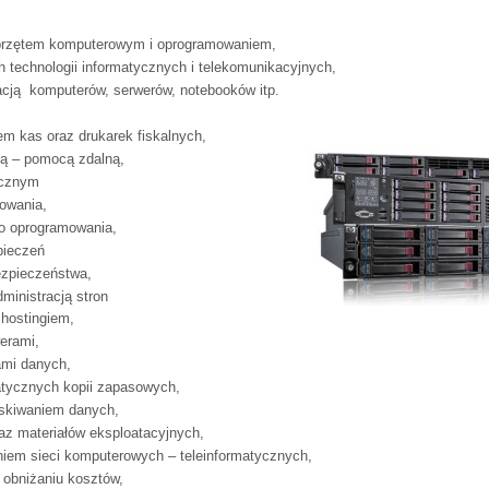
sprzętem komputerowym i oprogramowaniem,
technologii informatycznych i telekomunikacyjnych,
acją komputerów, serwerów, notebooków itp.
,
em kas oraz drukarek fiskalnych,
ją – pomocą zdalną,
icznym
owania,
o oprogramowania,
pieczeń
ezpieczeństwa,
ministracją stron
 hostingiem,
erami,
mi danych,
tycznych kopii zapasowych,
yskiwaniem danych,
az materiałów eksploatacyjnych,
niem sieci komputerowych – teleinformatycznych,
 obniżaniu kosztów,