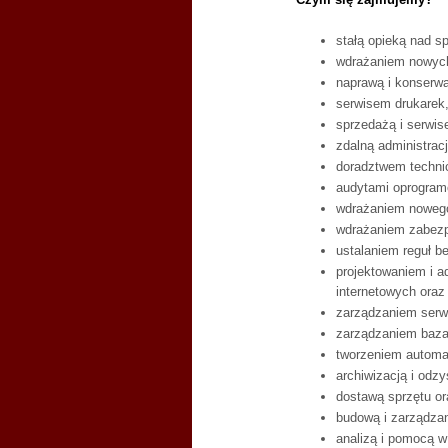
stałą opieką nad 
wdrażaniem nowych 
naprawą i konserw
serwisem drukarek
sprzedażą i serwis
zdalną administrac
doradztwem techn
audytami oprogram
wdrażaniem noweg
wdrażaniem zabez
ustalaniem reguł b
projektowaniem i ad
internetowych oraz
zarządzaniem serw
zarządzaniem baza
tworzeniem automa
archiwizacją i odz
dostawą sprzętu or
budową i zarządza
analizą i pomocą w