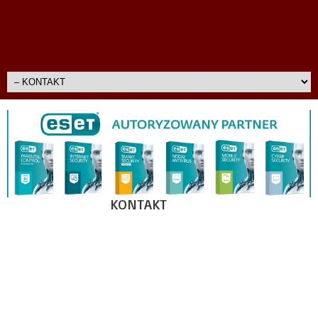
KONTAKT
Adres rejestracyjny:
DERACOM Komputery
Osobiste Rafał Pogorzelski
07-130 Łochów,
Al. Pokoju
32
NIP: 824-152-37-61, REG:
712481818