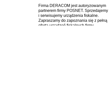
Firma DERACOM jest autoryzowanym
partnerem firmy POSNET. Sprzedajemy
i serwisujemy urządzenia fiskalne.
Zapraszamy do zapoznania się z pełną
ofertą urządzeń fiskalnych firmy
POSNET
, które to, znajdziecie Państwo
w naszej ofercie.
Najpopularniejsze Kasy
Fiskalne ON-LINE.